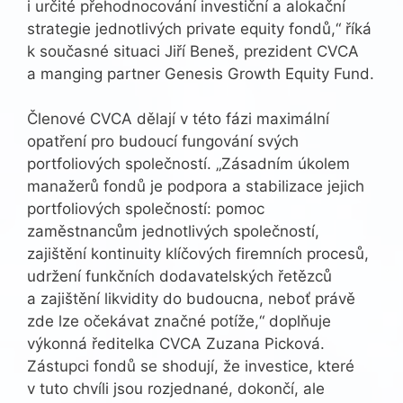
i určité přehodnocování investiční a alokační
strategie jednotlivých private equity fondů,“ říká
k současné situaci Jiří Beneš, prezident CVCA
a manging partner Genesis Growth Equity Fund.
Členové CVCA dělají v této fázi maximální
opatření pro budoucí fungování svých
portfoliových společností. „Zásadním úkolem
manažerů fondů je podpora a stabilizace jejich
portfoliových společností: pomoc
zaměstnancům jednotlivých společností,
zajištění kontinuity klíčových firemních procesů,
udržení funkčních dodavatelských řetězců
a zajištění likvidity do budoucna, neboť právě
zde lze očekávat značné potíže,“ doplňuje
výkonná ředitelka CVCA Zuzana Picková.
Zástupci fondů se shodují, že investice, které
v tuto chvíli jsou rozjednané, dokončí, ale