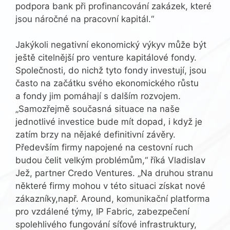
podpora bank při profinancování zakázek, které
jsou náročné na pracovní kapitál.“
Jakýkoli negativní ekonomický výkyv může být
ještě citelnější pro venture kapitálové fondy.
Společnosti, do nichž tyto fondy investují, jsou
často na začátku svého ekonomického růstu
a fondy jim pomáhají s dalším rozvojem.
„Samozřejmě současná situace na naše
jednotlivé investice bude mít dopad, i když je
zatím brzy na nějaké definitivní závěry.
Především firmy napojené na cestovní ruch
budou čelit velkým problémům,“ říká Vladislav
Jež, partner Credo Ventures. „Na druhou stranu
některé firmy mohou v této situaci získat nové
zákazníky,např. Around, komunikační platforma
pro vzdálené týmy, IP Fabric, zabezpečení
spolehlivého fungování síťové infrastruktury,