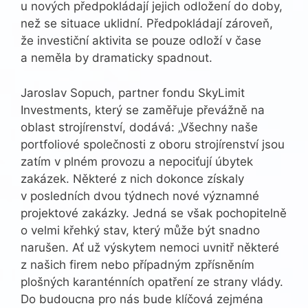
u nových předpokládají jejich odložení do doby,
než se situace uklidní. Předpokládají zároveň,
že investiční aktivita se pouze odloží v čase
a neměla by dramaticky spadnout.
Jaroslav Sopuch, partner fondu SkyLimit
Investments, který se zaměřuje převážně na
oblast strojírenství, dodává: „Všechny naše
portfoliové společnosti z oboru strojírenství jsou
zatím v plném provozu a nepociťují úbytek
zakázek. Některé z nich dokonce získaly
v posledních dvou týdnech nové významné
projektové zakázky. Jedná se však pochopitelně
o velmi křehký stav, který může být snadno
narušen. Ať už výskytem nemoci uvnitř některé
z našich firem nebo případným zpřísněním
plošných karanténních opatření ze strany vlády.
Do budoucna pro nás bude klíčová zejména