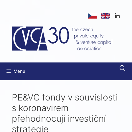
Přeskočit
na
obsah
Menu
PE&VC fondy v souvislosti
s koronavirem
přehodnocují investiční
strategie