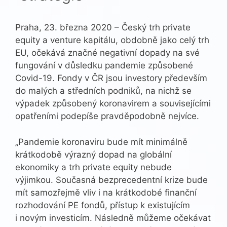
Praha, 23. března 2020 – Český trh private
equity a venture kapitálu, obdobně jako celý trh
EU, očekává značné negativní dopady na své
fungování v důsledku pandemie způsobené
Covid-19. Fondy v ČR jsou investory především
do malých a středních podniků, na nichž se
výpadek způsobený koronavirem a souvisejícími
opatřeními podepíše pravděpodobně nejvíce.
„Pandemie koronaviru bude mít minimálně
krátkodobě výrazný dopad na globální
ekonomiky a trh private equity nebude
výjimkou. Současná bezprecedentní krize bude
mít samozřejmě vliv i na krátkodobé finanční
rozhodování PE fondů, přístup k existujícím
i novým investicím. Následně můžeme očekávat