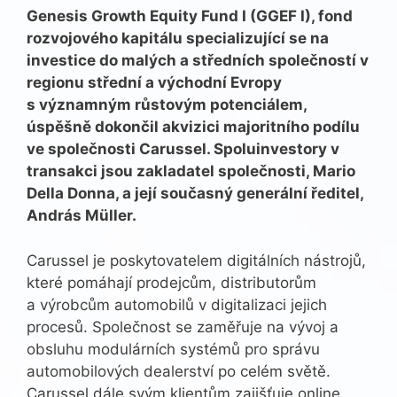
Genesis Growth Equity Fund I (GGEF I), fond
rozvojového kapitálu specializující se na
investice do malých a středních společností v
regionu střední a východní Evropy
s významným růstovým potenciálem,
úspěšně dokončil akvizici majoritního podílu
ve společnosti Carussel. Spoluinvestory v
transakci jsou zakladatel společnosti, Mario
Della Donna, a její současný generální ředitel,
András Müller.
Carussel je poskytovatelem digitálních nástrojů,
které pomáhají prodejcům, distributorům
a výrobcům automobilů v digitalizaci jejich
procesů. Společnost se zaměřuje na vývoj a
obsluhu modulárních systémů pro správu
automobilových dealerství po celém světě.
Carussel dále svým klientům zajišťuje online