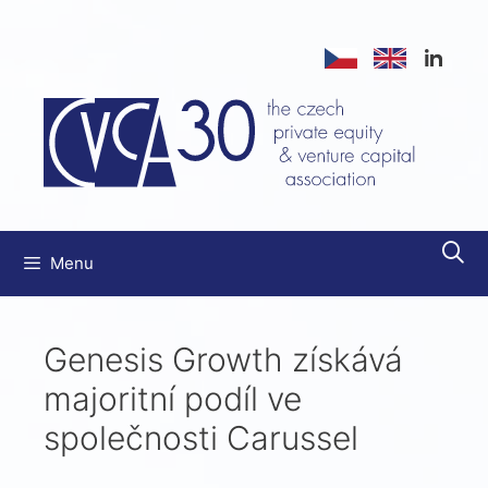
Přeskočit
na
obsah
Menu
Genesis Growth získává
majoritní podíl ve
společnosti Carussel