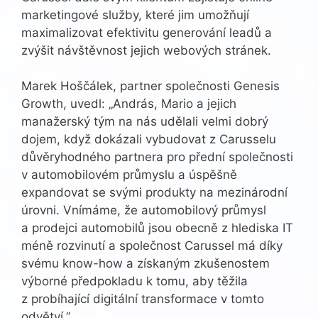
marketingové služby, které jim umožňují
maximalizovat efektivitu generování leadů a
zvýšit návštěvnost jejich webových stránek.
Marek Hoščálek, partner společnosti Genesis
Growth, uvedl: „András, Mario a jejich
manažerský tým na nás udělali velmi dobrý
dojem, když dokázali vybudovat z Carusselu
důvěryhodného partnera pro přední společnosti
v automobilovém průmyslu a úspěšně
expandovat se svými produkty na mezinárodní
úrovni. Vnímáme, že automobilový průmysl
a prodejci automobilů jsou obecně z hlediska IT
méně rozvinutí a společnost Carussel má díky
svému know-how a získaným zkušenostem
výborné předpokladu k tomu, aby těžila
z probíhající digitální transformace v tomto
odvětví.”