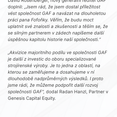
David Rosenberger, nový generální ředitel GAF
doplnil:
„Jsem rád, že jsem dostal příležitost
vést společnost GAF a navázat na dlouholetou
práci pana Fofoňky. Věřím, že budu moct
uplatnit své znalosti a zkušenosti a těším se, že
se silným partnerem v zádech napíšeme další
úspěšnou kapitolu historie naší společnosti.“
„Akvizice majoritního podílu ve společnosti GAF
je další z investic do oboru specializované
strojírenské výroby. Je to jedna z oblastí, na
kterou se zaměřujeme a dosahujeme v ní
dlouhodobě nadprůměrných výsledků. I proto
jsme rádi, že můžeme podpořit další rozvoj
společnosti GAF“,
dodal Radan Hanzl, Partner v
Genesis Capital Equity.