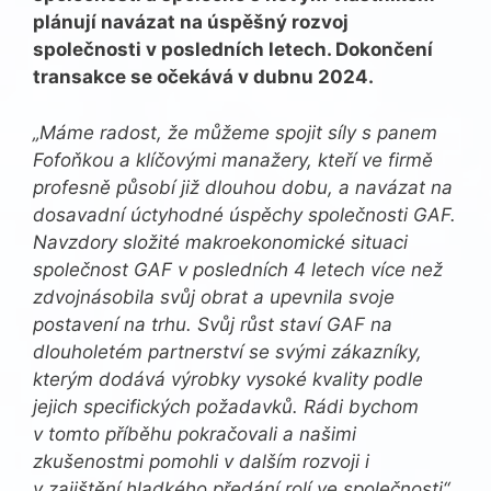
plánují navázat na úspěšný rozvoj
společnosti v posledních letech. Dokončení
transakce se očekává v dubnu 2024.
„Máme radost, že můžeme spojit síly s panem
Fofoňkou a klíčovými manažery, kteří ve firmě
profesně působí již dlouhou dobu, a navázat na
dosavadní úctyhodné úspěchy společnosti GAF.
Navzdory složité makroekonomické situaci
společnost GAF v posledních 4 letech více než
zdvojnásobila svůj obrat a upevnila svoje
postavení na trhu. Svůj růst staví GAF na
dlouholetém partnerství se svými zákazníky,
kterým dodává výrobky vysoké kvality podle
jejich specifických požadavků. Rádi bychom
v tomto příběhu pokračovali a našimi
zkušenostmi pomohli v dalším rozvoji i
v zajištění hladkého předání rolí ve společnosti“,