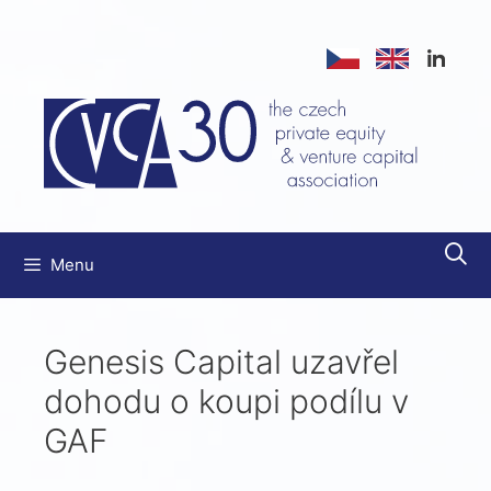
Přeskočit
na
obsah
Menu
Genesis Capital uzavřel
dohodu o koupi podílu v
GAF