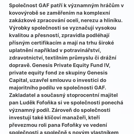
Společnost GAF patří k významným hráčům v
kovovýrobě se zaměřením na komplexní
zakázkové zpracování oceli, nerezu a hliníku.
Výrobky společnosti se vyznačují vysokou
kvalitou a přesností, zpravidla podléhají
přísným certifikacím a mají na trhu široké
uplatnění například v potravinářství,
zdravotnictví, textilním průmyslu či drážní
dopravě. Genesis Private Equity Fund IV,
private equity fond ze skupiny Genesis
Capital, uzavřel smlouvu o investici do
majoritního podílu ve společnosti GAF.
Zakladatel a současný stoprocentní majitel
pan Luděk Fofoňka si ve společnosti ponechá
významný podíl. Zároveň do společnosti
investují také klíčoví manažeři, kteří
převezmou roli pana Fofoňky ve vedení
společnosti a společně s novým vlastníkem