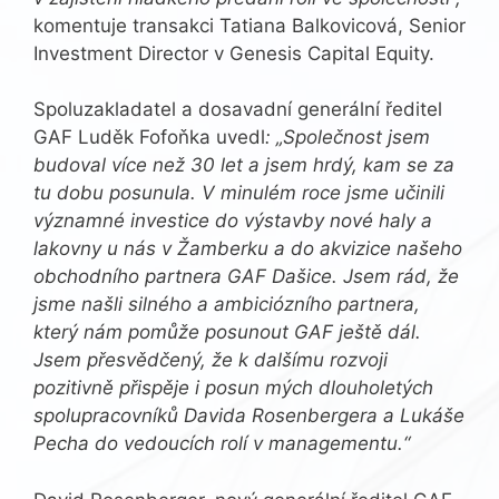
komentuje transakci Tatiana Balkovicová, Senior
Investment Director v Genesis Capital Equity.
Spoluzakladatel a dosavadní generální ředitel
GAF Luděk Fofoňka uvedl
: „Společnost jsem
budoval více než 30 let a jsem hrdý, kam se za
tu dobu posunula. V minulém roce jsme učinili
významné investice do výstavby nové haly a
lakovny u nás v Žamberku a do akvizice našeho
obchodního partnera GAF Dašice. Jsem rád, že
jsme našli silného a ambiciózního partnera,
který nám pomůže posunout GAF ještě dál.
Jsem přesvědčený, že k dalšímu rozvoji
pozitivně přispěje i posun mých dlouholetých
spolupracovníků Davida Rosenbergera a Lukáše
Pecha do vedoucích rolí v managementu.“