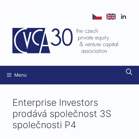
Přeskočit
na
obsah
Menu
Enterprise Investors
prodává společnost 3S
společnosti P4