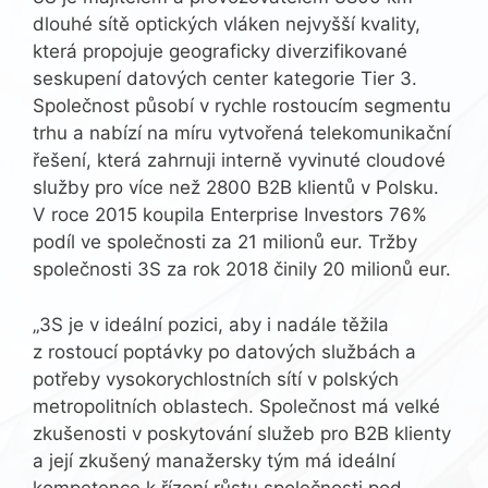
dlouhé sítě optických vláken nejvyšší kvality,
která propojuje geograficky diverzifikované
seskupení datových center kategorie Tier 3.
Společnost působí v rychle rostoucím segmentu
trhu a nabízí na míru vytvořená telekomunikační
řešení, která zahrnuji interně vyvinuté cloudové
služby pro více než 2800 B2B klientů v Polsku.
V roce 2015 koupila Enterprise Investors 76%
podíl ve společnosti za 21 milionů eur. Tržby
společnosti 3S za rok 2018 činily 20 milionů eur.
„3S je v ideální pozici, aby i nadále těžila
z rostoucí poptávky po datových službách a
potřeby vysokorychlostních sítí v polských
metropolitních oblastech. Společnost má velké
zkušenosti v poskytování služeb pro B2B klienty
a její zkušený manažersky tým má ideální
kompetence k řízení růstu společnosti pod