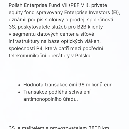
Polish Enterprise Fund VII (PEF VII), private
equity fond spravovaný Enterprise Investors (EI),
oznámil podpis smlouvy o prodeji společnosti
3S, poskytovatele služeb pro B2B klienty
v segmentu datových center a síťové
infrastruktury na báze optických vláken,
společnosti P4, která patří mezi popřední
telekomunikační operátory v Polsku.
Hodnota transakce činí 96 milionů eur;
Transakce podléhá schválení
antimonopolního úřadu.
3S je majitelem a provozovatelem 3800 km