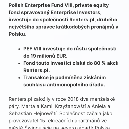
Polish Enterprise Fund VIII, private equity
fond spravovaný Enterprise Investors,
investuje do společnosti Renters.pl, druhého
největšího správce krátkodobých pronájmů v
Polsku.
PEF VIII investuje do růstu společnosti
do 19 milionů EUR.
Fond touto investicí získá do 80 % akcií
Renters.pl.
Transakce je podmíněna získáním
souhlasu antimonopolního úřadu.
Renters.pl založily v roce 2018 dva manželské
páry, Marta a Kamil Krzyżanowští a Aniela a
Sebastian Hejnowští. Společnost začala jako
provozovatel 15 rekreačních apartmánů ve
městě Świnoujście na severozápadě Polska.