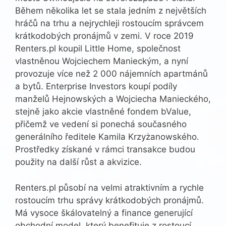
Během několika let se stala jedním z největších
hráčů na trhu a nejrychleji rostoucím správcem
krátkodobých pronájmů v zemi. V roce 2019
Renters.pl koupil Little Home, společnost
vlastněnou Wojciechem Manieckým, a nyní
provozuje více než 2 000 nájemních apartmánů
a bytů. Enterprise Investors koupí podíly
manželů Hejnowských a Wojciecha Manieckého,
stejně jako akcie vlastněné fondem bValue,
přičemž ve vedení si ponechá současného
generálního ředitele Kamila Krzyżanowského.
Prostředky získané v rámci transakce budou
použity na další růst a akvizice.
Renters.pl působí na velmi atraktivním a rychle
rostoucím trhu správy krátkodobých pronájmů.
Má vysoce škálovatelný a finance generující
obchodní model, který benefituje z rostoucí