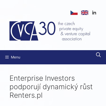
Přeskočit
na
obsah
Menu
Enterprise Investors
podporují dynamický růst
Renters.pl