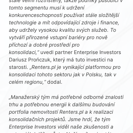
stále velmi roztříštěný, takže podniky působící v
tomto segmentu musí k udržení
konkurenceschopnosti používat stále složitější
technologie a mít odpovídající zdroje i finance,
aby udržely vysokou kvalitu svých služeb. To
vytváří přirozené vstupní bariéry pro nově
příchozí a dobré prostředí pro
konsolidaci,“
uvedl partner Enterprise Investors
Dariusz Prończuk, který má tuto investici na
starosti.
„Renters.pl je vynikající platformou pro
konsolidaci tohoto sektoru jak v Polsku, tak v
celém regionu,“
dodal.
„Manažerský tým má potřebné odborné znalosti
trhu a potřebnou energii k dalšímu budování
portfolia nemovitostí Renters.pl a k realizaci
konsolidačních projektů. Jsme hrdí, že tým
Enterprise Investors viděl naše zkušenosti a