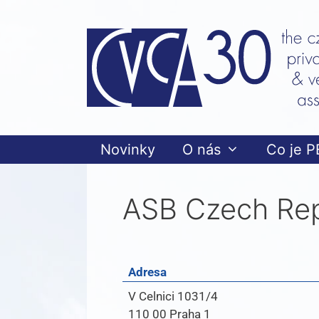
Novinky
O nás
Co je P
ASB Czech Repu
Adresa
V Celnici 1031/4
110 00 Praha 1