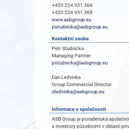
+420 224 931 366
+420 224 931 368
www.asbgroup.eu
pstudnicka@asbgroup.eu
Kontaktní osoba
Petr Studnička
Managing Partner
pstudnicka@asbgroup.eu
Dan Ledvinka
Group Commercial Director
dledvinka@asbgroup.eu
Informace o společnosti
ASB
Group je poradenská společnost
s investory působícími v oblasti pr