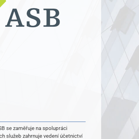
SB
se zaměřuje na spolupráci
ch služeb zahrnuje vedení účetnictví