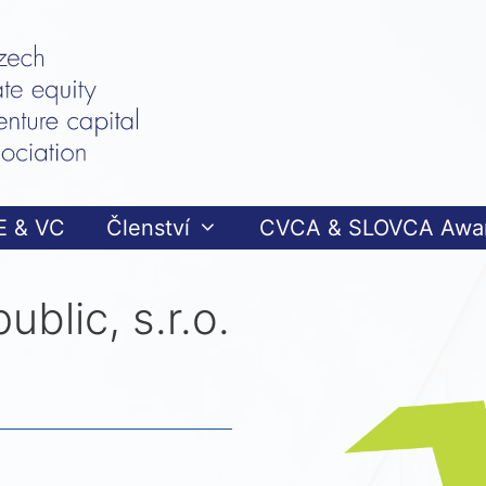
E & VC
Členství
CVCA & SLOVCA Awa
blic, s.r.o.