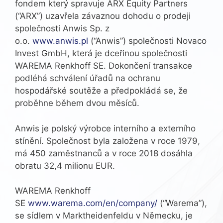
fondem který spravuje ARX Equity Partners
(“ARX”) uzavřela závaznou dohodu o prodeji
společnosti Anwis Sp. z
o.o.
www.anwis.pl
(“Anwis”) společnosti Novaco
Invest GmbH, která je dceřinou společnosti
WAREMA Renkhoff SE. Dokončení transakce
podléhá schválení úřadů na ochranu
hospodářské soutěže a předpokládá se, že
proběhne během dvou měsíců.
Anwis je polský výrobce interního a externího
stínění. Společnost byla založena v roce 1979,
má 450 zaměstnanců a v roce 2018 dosáhla
obratu 32,4 milionu EUR.
WAREMA Renkhoff
SE
www.warema.com/en/company/
(“Warema”),
se sídlem v Marktheidenfeldu v Německu, je