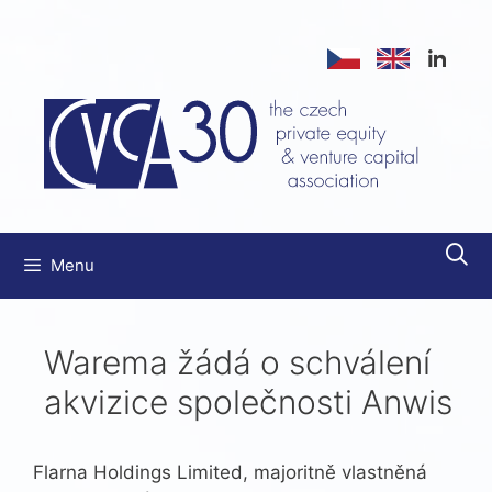
Přeskočit
na
obsah
Menu
Warema žádá o schválení
akvizice společnosti Anwis
Flarna Holdings Limited, majoritně vlastněná